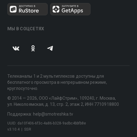
МЫ В СОЦСЕТЯХ
Телеканалы 1 и 2 мультиплексов доступны для
бесплатного просмотра в непрерывном режиме,
круглосуточно.
© 2014 — 2026, ООО «ЛайфСтрим», 109240, г. Москва,
ул. Николоямская, д. 13, стр. 2, этаж 2, ИНН 7710918800
Поддержка: help@smotreshka.tv
UUID: da10f406-6f3c-4a86-b328-9adbc4bbfb8e
v3.10.4
|
SSR