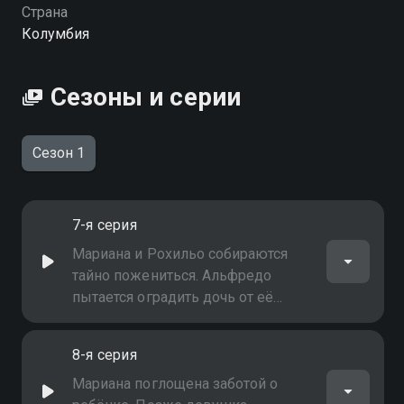
с будущим ребёнком, которого носит Мариана.
Страна
Хоакин исчезает… но не погибает. Его выживание
Колумбия
становится началом новой борьбы — за любовь, за
правду, за право быть. «Верни меня к жизни» —
смотрите онлайн в хорошем качестве.
Сезоны и серии
Сезон 1
7-я серия
Мариана и Рохильо собираются
тайно пожениться. Альфредо
пытается оградить дочь от её
будущего мужа и найденного
ребёнка. Хоакин вспоминает всё
8-я серия
больше событий из своего
прошлого, но остаются вопросы,
Мариана поглощена заботой о