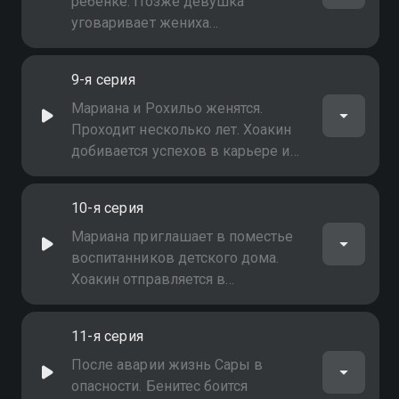
которые не дают ему покоя
ребёнке. Позже девушка
уговаривает жениха
познакомиться с двойняшками в
детском доме. Отец Хоакина
9-я серия
пытается выяснить, что
произошло с его сыном. Сам
Мариана и Рохильо женятся.
юноша хочет вернуться домой из-
Проходит несколько лет. Хоакин
за проблем с документами
добивается успехов в карьере и
вместе с женой воспитывает
дочь. Сын Марианы занимается
10-я серия
бандитизмом под руководством
приёмных родителей. Сама
Мариана приглашает в поместье
Мариана посвящает себя
воспитанников детского дома.
воспитанию Сары
Хоакин отправляется в
командировку в Колумбию на
неопределённый срок. Бенитес
11-я серия
старается наладить как деловые,
так и родственные отношения с
После аварии жизнь Сары в
Альфредо
опасности. Бенитес боится