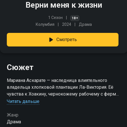
Верни меня к жизни
1 Сезон
18+
Колумбия
2024
Драма
Смотреть
Сюжет
Мариана Аскарате — наследница влиятельного
владельца хлопковой плантации Ла-Виктория. Её
чувства к Хоакину, чернокожему рабочему с фермы,
становятся вызовом жестоким правилам, по
Читать дальше
которым живёт её семья. Отец, охваченный гневом
и предубеждением, решает раз и навсегда
Жанр
положить конец этому запретному роману — вместе
Драма