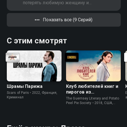
потерять любимую женщину и
деньги Альфредо. Хоакин
воссоединяется с родителями, а
Показать все (9 Серий)
его смертельно больная мать
вновь пытается рассказать
Мариане правду о её муже
С этим смотрят
Шрамы Парижа
Клуб любителей книг и
пирогов из
Scars of Paris • 2022, Франция,
E
картофельных
Криминал
The Guernsey Literary and Potato
очистков
Peel Pie Society • 2018, США,
История