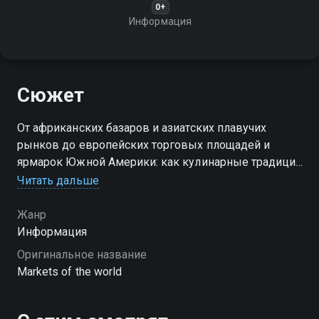
0+
Информация
Сюжет
От африканских базаров и азиатских плавучих
рынков до европейских торговых площадей и
ярмарок Южной Америки: как кулинарные традиции
и обычаи разных народов находят своё отражение в
Читать дальше
этих местах?
Жанр
Посмотреть онлайн 1 сезон сериала Рынки мира вы
Информация
можете совершенно бесплатно в хорошем HD
Оригинальное название
качестве на Смотрёшке
Markets of the world