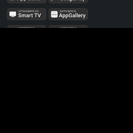
МЫ В СОЦСЕТЯХ
Телеканалы 1 и 2 мультиплексов доступны для
бесплатного просмотра в непрерывном режиме,
круглосуточно.
© 2014 — 2026, ООО «ЛайфСтрим», 109240, г. Москва,
ул. Николоямская, д. 13, стр. 2, этаж 2, ИНН 7710918800
Поддержка: help@smotreshka.tv