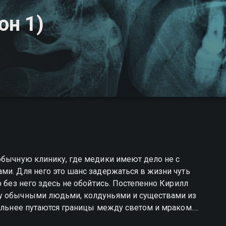
он 1)
обычную клинику, где медики имеют дело не с
ми. Для него это шанс задержаться в жизни чуть
о без него здесь не обойтись. Постепенно Кирилл
ду обычными людьми, колдуньями и существами из
сильнее путаются границы между светом и мраком.
а самым безобидным обликом. Чтобы не сделать