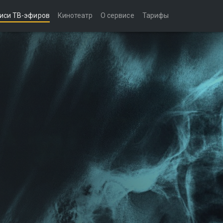
иси ТВ-эфиров
Кинотеатр
О сервисе
Тарифы