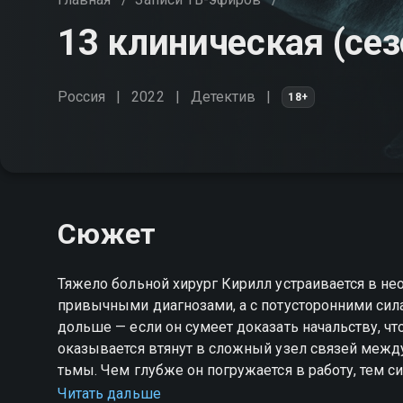
13 клиническая (сез
Россия
2022
Детектив
18+
Сюжет
Тяжело больной хирург Кирилл устраивается в не
привычными диагнозами, а с потусторонними сила
дольше — если он сумеет доказать начальству, чт
оказывается втянут в сложный узел связей меж
тьмы. Чем глубже он погружается в работу, тем 
Ошибиться легко: опасность может скрываться з
Читать дальше