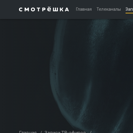
Главная
Телеканалы
Зап
Главная
/
Записи ТВ-эфиров
/