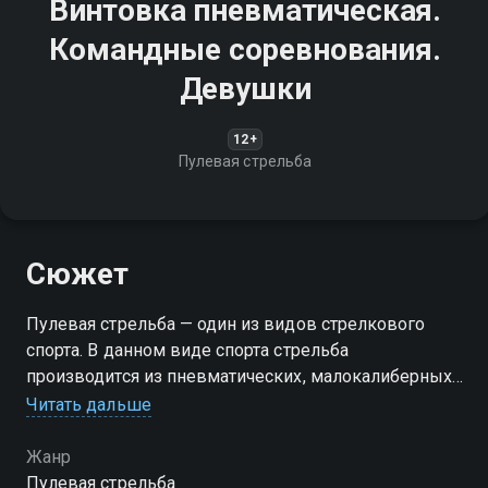
Винтовка пневматическая.
Командные соревнования.
Девушки
12+
Пулевая стрельба
Сюжет
Пулевая стрельба — один из видов стрелкового
спорта. В данном виде спорта стрельба
производится из пневматических, малокалиберных
и крупнокалиберных винтовок и пистолетов
Читать дальше
Жанр
Пулевая стрельба