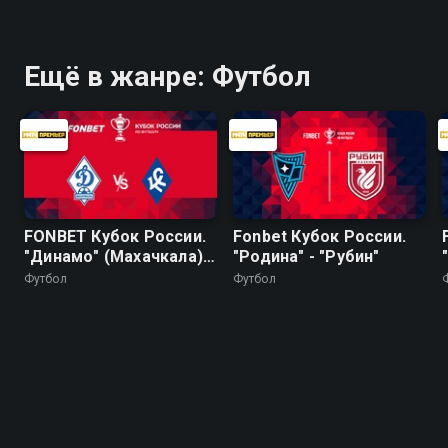
Ещё в жанре: Футбол
FONBET Кубок России.
Fonbet Кубок России.
"Динамо" (Махачкала) -
"Родина" - "Рубин"
"Крылья Советов"
Футбол
Футбол