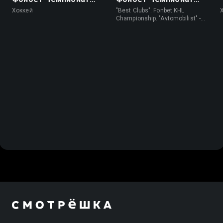
КХЛ. Плей-офф. 1/2
КХЛ. "Автомобилист" -
Хоккей
"Best Clubs". Fonbet KHL
финала. "Авангард" -
"Трактор"
Championship. "Avtomobilist" -
"Traktor" • Хоккей
"Локомотив". 4-й матч