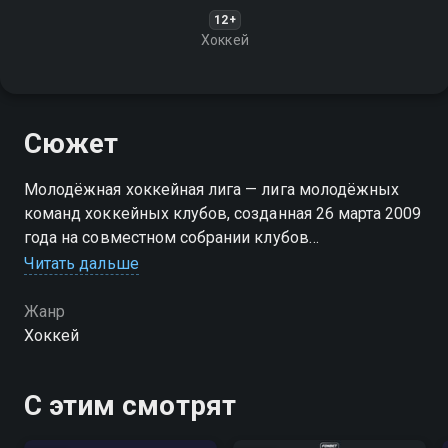
12+
Хоккей
Сюжет
Молодёжная хоккейная лига — лига молодёжных
команд хоккейных клубов, созданная 26 марта 2009
года на совместном собрании клубов
Континентальной хоккейной лиги, Федерации
Читать дальше
хоккея России и руководства КХЛ
Жанр
Хоккей
С этим смотрят