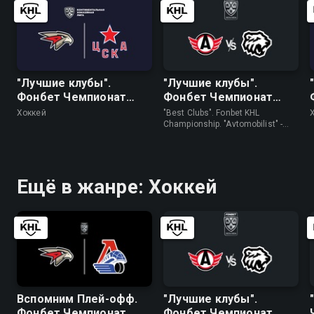
"Лучшие клубы".
"Лучшие клубы".
Фонбет Чемпионат
Фонбет Чемпионат
КХЛ. "Авангард" - ЦСКА
КХЛ. "Автомобилист" -
Хоккей
"Best Clubs". Fonbet KHL
"Трактор"
Championship. "Avtomobilist" -
"Traktor" • Хоккей
Ещё в жанре: Хоккей
Вспомним Плей-офф.
"Лучшие клубы".
Фонбет Чемпионат
Фонбет Чемпионат