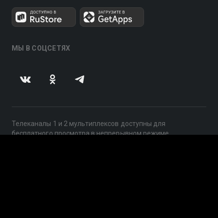
МЫ В СОЦСЕТЯХ
Телеканалы 1 и 2 мультиплексов доступны для
бесплатного просмотра в непрерывном режиме,
круглосуточно.
© 2014 — 2026, ООО «ЛайфСтрим», 109240, г. Москва,
ул. Николоямская, д. 13, стр. 2, этаж 2, ИНН 7710918800
Поддержка: help@smotreshka.tv
UUID: fa7fac57-8f47-4e66-afc9-9a667a24c259
v3.10.4
|
SSR