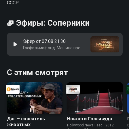
СССР
Эфиры: Соперники
Эфир от 07.08 21:30
Госфильмофонд. Машина времени HD
С этим смотрят
Даг – спасатель
Новости Голливуда
животных
Hollywood News Feed • 2012,
B