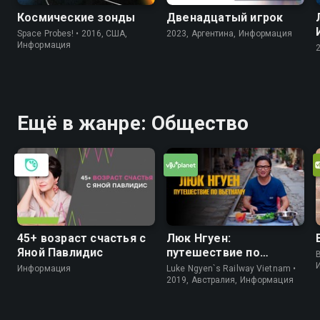
Космические зонды
Двенадцатый игрок
Space Probes! • 2016, США,
2023, Аргентина, Информация
Информация
Ещё в жанре: Общество
45+ возраст счастья с
Люк Нгуен:
Яной Павлидис
путешествие по
B
Вьетнаму
Информация
Luke Ngyen`s Railway Vietnam •
2019, Австралия, Информация