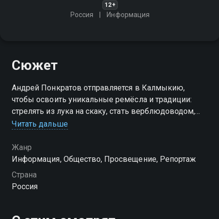
12+
Россия
Информация
Сюжет
Андрей Понкратов отправляется в Калмыкию,
чтобы освоить уникальные ремёсла и традиции:
стрелять из лука на скаку, стать верблюдоводом,
сыграть в шахматы с местными школьниками и
Читать дальше
принять участие в буддийской мистерии
Жанр
Информация, Общество, Просвещение, Репортаж
Страна
Россия