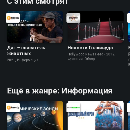
С этим смотрят
Даг – спасатель
Новости Голливуда
животных
Hollywood News Feed • 2012,
Франция, Обзор
2021, Информация
G
Ещё в жанре: Информация