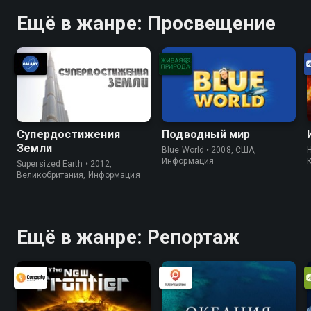
Ещё в жанре: Просвещение
Супердостижения
Подводный мир
Земли
Blue World • 2008, США,
H
Информация
Supersized Earth • 2012,
Великобритания, Информация
Ещё в жанре: Репортаж