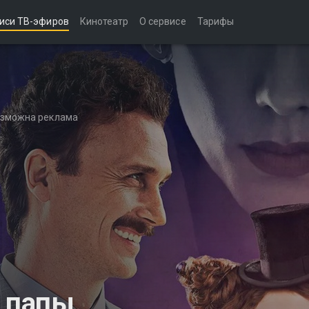
иси ТВ-эфиров
Кинотеатр
О сервисе
Тарифы
возможна реклама
о папы