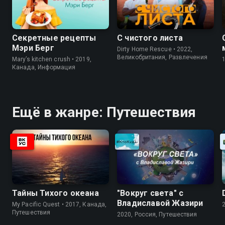
Секретные рецепты
С чистого листа
Мэри Берг
Dirty Home Rescue • 2022,
Великобритания, Развлечения
Mary’s kitchen crush • 2019,
Канада, Информация
Ещё в жанре: Путешествия
Тайны Тихого океана
"Вокруг света" с
Владиславой Жазири
My Pacific Quest • 2017, Канада,
Путешествия
2020, Россия, Путешествия