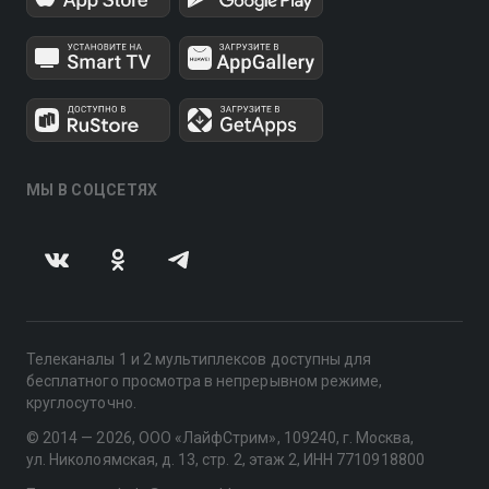
МЫ В СОЦСЕТЯХ
Телеканалы 1 и 2 мультиплексов доступны для
бесплатного просмотра в непрерывном режиме,
круглосуточно.
© 2014 — 2026, ООО «ЛайфСтрим», 109240, г. Москва,
ул. Николоямская, д. 13, стр. 2, этаж 2, ИНН 7710918800