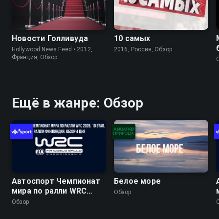
Новости Голливуда
10 самых
Hollywood News Feed • 2012,
2016, Россия, Обзор
Франция, Обзор
Ещё в жанре: Обзор
Автоспорт Чемпионат
Белое море
мира по ралли WRC
Обзор
2026. 10 этап. Ралли
Обзор
Финляндия. Обзор 4