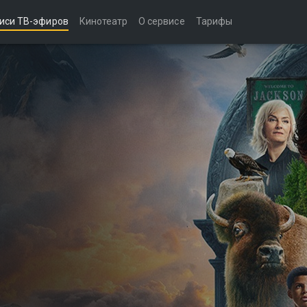
иси ТВ-эфиров
Кинотеатр
О сервисе
Тарифы