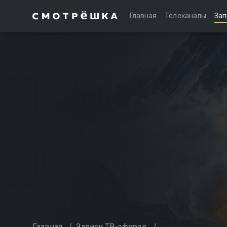
Главная
Телеканалы
Зап
Главная
/
Записи ТВ-эфиров
/