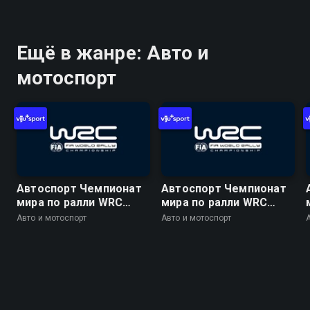
Финляндия. День 1. 1
Финляндия. День 2. 9
спецучасток. Харью 1
спецучасток. Хохо 2
Ещё в жанре: Авто и
мотоспорт
Автоспорт Чемпионат
Автоспорт Чемпионат
мира по ралли WRC
мира по ралли WRC
2026. 10 этап. Ралли
2026. 10 этап. Ралли
Авто и мотоспорт
Авто и мотоспорт
Финляндия. День 4. 19
Финляндия. День 3. 14
спецучасток. Химос -
спецучасток. Леусту 1
Йямся 1