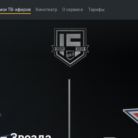
иси ТВ-эфиров
Кинотеатр
О сервисе
Тарифы
– Звезда.