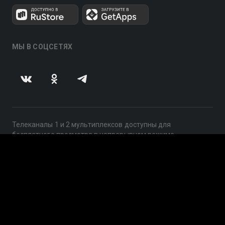
МЫ В СОЦСЕТЯХ
Телеканалы 1 и 2 мультиплексов доступны для
бесплатного просмотра в непрерывном режиме,
круглосуточно.
© 2014 — 2026, ООО «ЛайфСтрим», 109240, г. Москва,
ул. Николоямская, д. 13, стр. 2, этаж 2, ИНН 7710918800
Поддержка: help@smotreshka.tv
UUID: 6eda1302-b58d-4596-bfeb-881258d599d5
v3.10.4
|
SSR