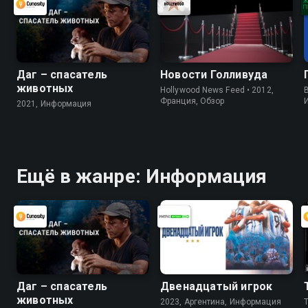
Даг – спасатель
Новости Голливуда
животных
Hollywood News Feed • 2012,
B
Франция, Обзор
2021, Информация
Ещё в жанре: Информация
Даг – спасатель
Двенадцатый игрок
животных
2023, Аргентина, Информация