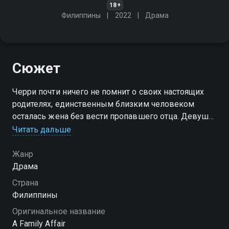
18+
Филиппины
2022
Драма
Сюжет
Черри почти ничего не помнит о своих настоящих
родителях, единственным близким человеком
осталась жена без вести пропавшего отца. Девушка
близка с семьей Эстреллас, на которую работает.
Читать дальше
Однако гармония нарушилась из-за любовного
треугольника…
Жанр
Драма
Страна
Филиппины
Оригинальное название
A Family Affair