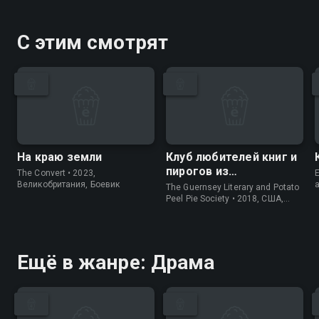
С этим смотрят
На краю земли
Клуб любителей книг и
пирогов из
The Convert • 2023,
E
картофельных
Великобритания, Боевик
The Guernsey Literary and Potato
очистков
Peel Pie Society • 2018, США,
История
Ещё в жанре: Драма