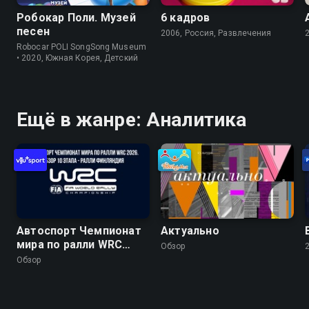
Робокар Поли. Музей
6 кадров
песен
2006, Россия, Развлечения
Robocar POLI SongSong Museum
• 2020, Южная Корея, Детский
Ещё в жанре: Аналитика
Автоспорт Чемпионат
Актуально
мира по ралли WRC
Обзор
2026. Обзор 10 этапа -
Обзор
Ралли Финляндия