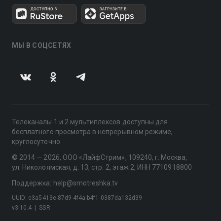
МЫ В СОЦСЕТЯХ
Телеканалы 1 и 2 мультиплексов доступны для
бесплатного просмотра в непрерывном режиме,
круглосуточно.
© 2014 — 2026, ООО «ЛайфСтрим», 109240, г. Москва,
ул. Николоямская, д. 13, стр. 2, этаж 2, ИНН 7710918800
Поддержка: help@smotreshka.tv
UUID: e3a5413e-87d9-4f4a-b4f1-0387da132d39
v3.10.4
|
SSR