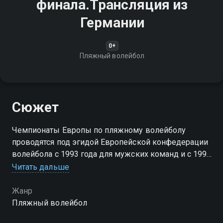
финала.Трансляция из
Германии
0+
Пляжный волейбол
Сюжет
Чемпионаты Европы по пляжному волейболу
проводятся под эгидой Европейской конфедерации
волейбола с 1993 года для мужских команд и с 1994
года для женщин
Читать дальше
Жанр
Пляжный волейбол