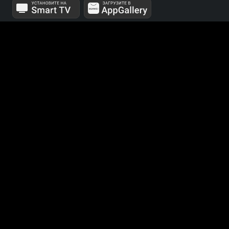
МЫ В СОЦСЕТЯХ
Телеканалы 1 и 2 мультиплексов доступны для
бесплатного просмотра в непрерывном режиме,
круглосуточно.
© 2014 — 2026, ООО «ЛайфСтрим», 109240, г. Москва,
ул. Николоямская, д. 13, стр. 2, этаж 2, ИНН 7710918800
Поддержка: help@smotreshka.tv
UUID: 781bba8d-c0fa-424b-b2d9-5eb5ac744d67