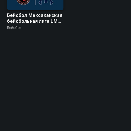
Бейсбол Мексиканская
бейсбольная лига LMB.
Регулярный сезон
Бейсбол
2026. Кальенте де
Дуранго - Султанес де
Монтеррей