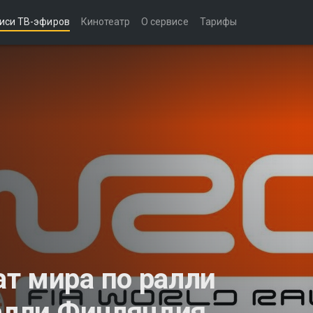
иси ТВ-эфиров
Кинотеатр
О сервисе
Тарифы
т мира по ралли
Ралли Финляндия.