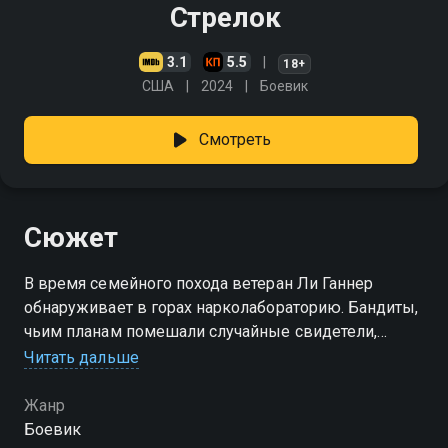
Стрелок
3.1
5.5
18+
США
2024
Боевик
Смотреть
Сюжет
В время семейного похода ветеран Ли Ганнер
обнаруживает в горах нарколабораторию. Бандиты,
чьим планам помешали случайные свидетели,
похищают сыновей мужчины, вынуждая того
Читать дальше
вспомнить боевое прошлое
Жанр
Боевик