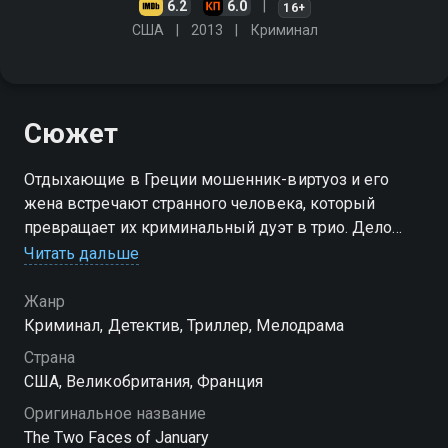
6.2
6.0
16+
США
2013
Криминал
Сюжет
Отдыхающие в Греции мошенник-виртуоз и его
жена встречают странного человека, который
превращает их криминальный дуэт в трио. Дело
оборачивается убийством греческого полицейского,
Читать дальше
и троица пускается в бега
Жанр
Криминал, Детектив, Триллер, Мелодрама
Страна
США, Великобритания, Франция
Оригинальное название
The Two Faces of January