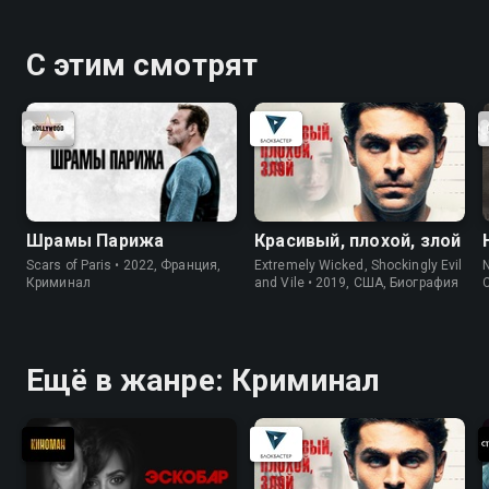
С этим смотрят
Шрамы Парижа
Красивый, плохой, злой
Scars of Paris • 2022, Франция,
Extremely Wicked, Shockingly Evil
N
Криминал
and Vile • 2019, США, Биография
Ещё в жанре: Криминал