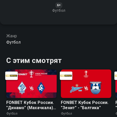
6+
Футбол
Жанр
Футбол
С этим смотрят
FONBET Кубок России.
FONBET Кубок России.
"Динамо" (Махачкала) -
"Зенит" - "Балтика"
"Крылья Советов"
Футбол
Футбол