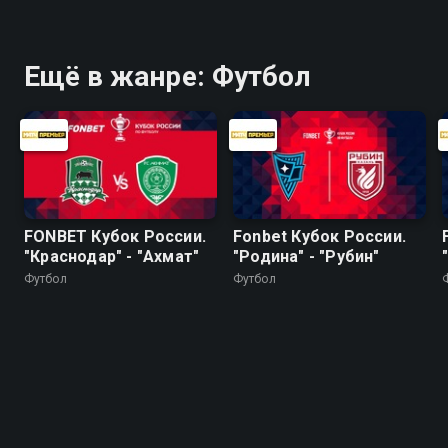
Ещё в жанре: Футбол
FONBET Кубок России.
Fonbet Кубок России.
"Краснодар" - "Ахмат"
"Родина" - "Рубин"
Футбол
Футбол