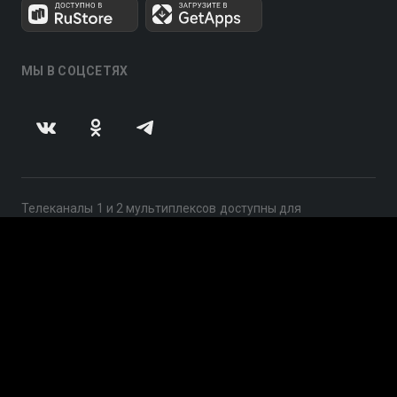
МЫ В СОЦСЕТЯХ
Телеканалы 1 и 2 мультиплексов доступны для
бесплатного просмотра в непрерывном режиме,
круглосуточно.
© 2014 — 2026, ООО «ЛайфСтрим», 109240, г. Москва,
ул. Николоямская, д. 13, стр. 2, этаж 2, ИНН 7710918800
Поддержка: help@smotreshka.tv
UUID: 9582e8b5-1cfd-4686-b369-35afbc035e3b
v3.10.4
|
SSR