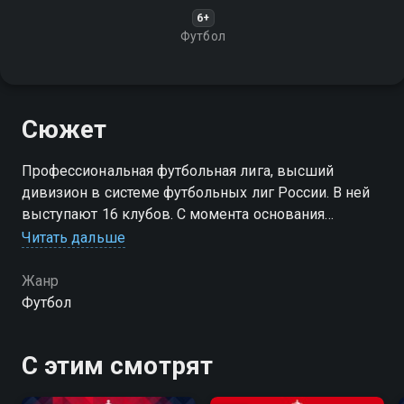
6+
Футбол
Сюжет
Профессиональная футбольная лига, высший
дивизион в системе футбольных лиг России. В ней
выступают 16 клубов. С момента основания
называлась "Российская футбольная премьер—лига"
Читать дальше
(РФПЛ)
Жанр
Футбол
С этим смотрят