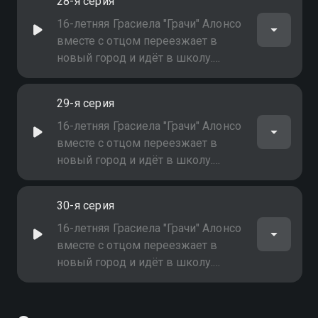
28-я серия
которые тут же начинает
применять в учёбе и личной
16-летняя Грасиела "Грачи" Алонсо
жизни! Но долго ли она сможет
вместе с отцом переезжает в
скрывать свой дар?
новый город и идёт в школу.
Неожиданно Грачи обнаруживает
у себя магические способности,
29-я серия
которые тут же начинает
применять в учёбе и личной
16-летняя Грасиела "Грачи" Алонсо
жизни! Но долго ли она сможет
вместе с отцом переезжает в
скрывать свой дар?
новый город и идёт в школу.
Неожиданно Грачи обнаруживает
у себя магические способности,
30-я серия
которые тут же начинает
применять в учёбе и личной
16-летняя Грасиела "Грачи" Алонсо
жизни! Но долго ли она сможет
вместе с отцом переезжает в
скрывать свой дар?
новый город и идёт в школу.
Неожиданно Грачи обнаруживает
у себя магические способности,
которые тут же начинает