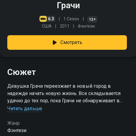
Грачи
6.3
1 Сезон
12+
США
2011
Фэнтези
Смотреть
Сюжет
Девушка Грачи переезжает в новый город в
надежде начать новую жизнь. Все складывается
удачно до тех пор, пока Грачи не обнаруживает в
себе способности волшебницы. Грачи держит свой
Читать дальше
магический дар в секрете, чтобы одноклассники не
донимали ее
Жанр
Фэнтези