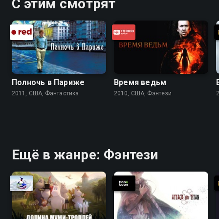
С этим смотрят
применять в учёбе и личной
жизни! Но долго ли она сможет
скрывать свой дар?
Полночь в Париже
Время ведьм
2011, США, Фантастика
2010, США, Фэнтези
Ещё в жанре: Фэнтези