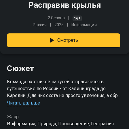
Расправив крылья
2 Сезона
16+
Россия
2025
Информация
Смотреть
Сюжет
Команда охотников на гусей отправляется в
путешествие по России - от Калининграда до
Карелии. Для них охота не просто увлечение, а образ
жизни и постоянный вызов. Каждый новый выезд -
Читать дальше
шанс приблизиться к пониманию птицы и испытать
настоящие эмоции
Жанр
Информация, Природа, Просвещение, География