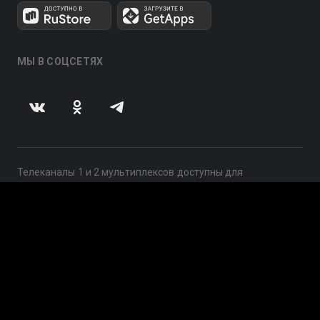
МЫ В СОЦСЕТЯХ
Телеканалы 1 и 2 мультиплексов доступны для
бесплатного просмотра в непрерывном режиме,
круглосуточно.
© 2014 — 2026, ООО «ЛайфСтрим», 109240, г. Москва,
ул. Николоямская, д. 13, стр. 2, этаж 2, ИНН 7710918800
Поддержка: help@smotreshka.tv
UUID: 36de1771-9348-4004-b713-99fe22af9548
v3.10.4
|
SSR