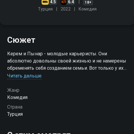
4.5
6.4
18+
Турция
2022
Комедия
Сюжет
Керем и Пынар - молодые карьеристы. Они
абсолютно довольны своей жизнью и не намерены
обременять себя созданием семьи. Вот только у их
родителей совершенно иные планы. Осталось лишь
Читать дальше
придумать, как уговорить упрямцев хотя бы на одну
встречу…
Жанр
Комедия
Страна
Турция