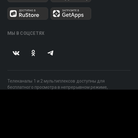
МЫ В СОЦСЕТЯХ
Телеканалы 1 и 2 мультиплексов доступны для
бесплатного просмотра в непрерывном режиме,
круглосуточно.
© 2014 — 2026, ООО «ЛайфСтрим», 109240, г. Москва,
ул. Николоямская, д. 13, стр. 2, этаж 2, ИНН 7710918800
Поддержка: help@smotreshka.tv
UUID: c89407cb-2261-4d62-b183-7c61459920bc
v3.10.4
|
SSR