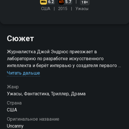
6.2
5.7
18+
США
2015
Ужасы
Сюжет
Журналистка Джой Эндрюс приезжает в
лабораторию по разработке искусственного
интеллекта и берёт интервью у создателя первого в
мире "идеального" андроида. Между молодыми
Читать дальше
людьми завязываются отношения, но
искусственному человеку это не очень нравится
Жанр
Ужасы, Фантастика, Триллер, Драма
Страна
США
Оригинальное название
Uncanny