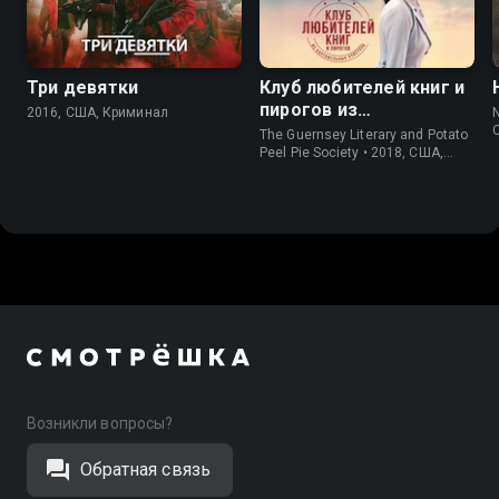
Три девятки
Клуб любителей книг и
пирогов из
2016, США, Криминал
N
картофельных
The Guernsey Literary and Potato
очистков
Peel Pie Society • 2018, США,
История
Возникли вопросы?
Обратная связь