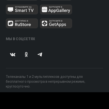
МЫ В СОЦСЕТЯХ
Телеканалы 1 и 2 мультиплексов доступны для
бесплатного просмотра в непрерывном режиме,
круглосуточно.
© 2014 — 2026, ООО «ЛайфСтрим», 109240, г. Москва,
ул. Николоямская, д. 13, стр. 2, этаж 2, ИНН 7710918800
Поддержка: help@smotreshka.tv