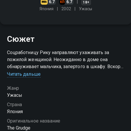
6.7
6.7
18+
Япония
2002
Ужасы
Сюжет
Соцработницу Рику направляют ухаживать за
пожилой женщиной. Неожиданно в доме она
обнаруживает мальчика, запертого в шкафу. Вскоре
девушка узнаёт о его страшном прошлом. Много
Читать дальше
лет назад в этом доме произошла трагедия…
Жанр
Ужасы
Страна
Япония
Оригинальное название
The Grudge