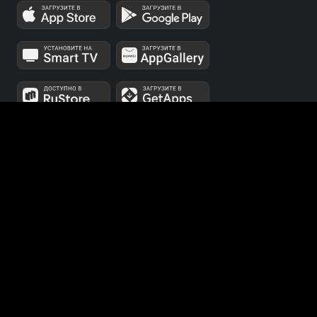
МЫ В СОЦСЕТЯХ
Телеканалы 1 и 2 мультиплексов доступны для
бесплатного просмотра в непрерывном режиме,
круглосуточно.
© 2014 — 2026, ООО «ЛайфСтрим», 109240, г. Москва,
ул. Николоямская, д. 13, стр. 2, этаж 2, ИНН 7710918800