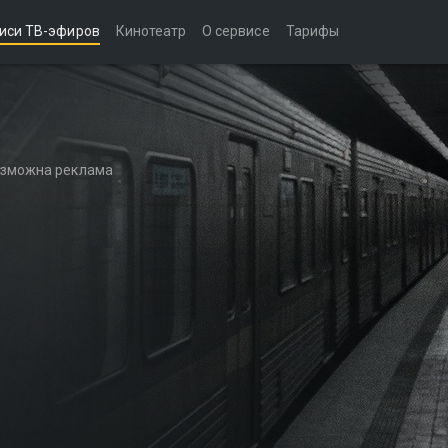
иси ТВ-эфиров
Кинотеатр
О сервисе
Тарифы
возможна реклама