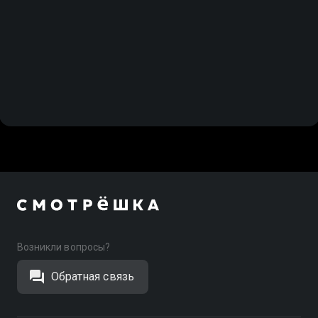
Возникли вопросы?
Обратная связь