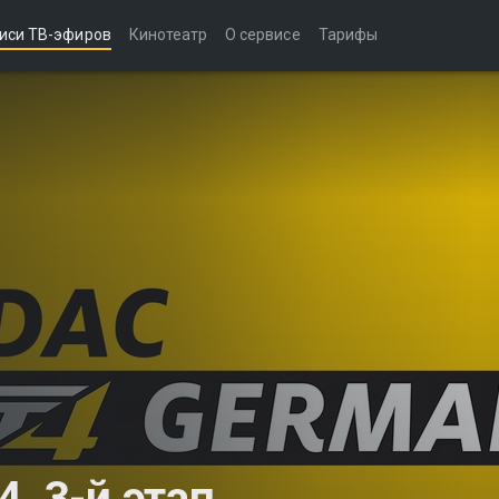
иси ТВ-эфиров
Кинотеатр
О сервисе
Тарифы
. 3-й этап.