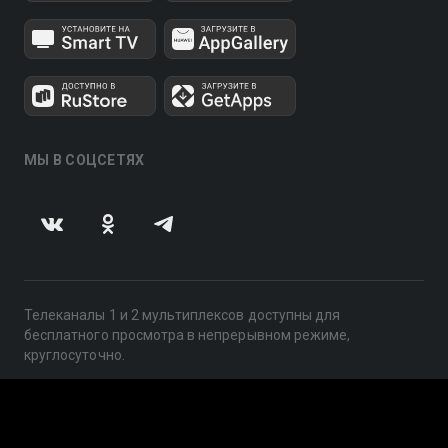
МЫ В СОЦСЕТЯХ
Телеканалы 1 и 2 мультиплексов доступны для
бесплатного просмотра в непрерывном режиме,
круглосуточно.
© 2014 — 2026, ООО «ЛайфСтрим», 109240, г. Москва,
ул. Николоямская, д. 13, стр. 2, этаж 2, ИНН 7710918800
Поддержка: help@smotreshka.tv