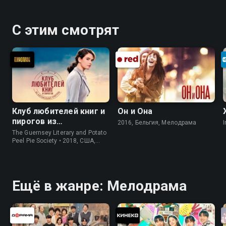
С этим смотрят
Клуб любителей книг и
Он и Она
пирогов из
2016, Бельгия, Мелодрама
I
картофельных
The Guernsey Literary and Potato
очистков
Peel Pie Society • 2018, США,
История
Ещё в жанре: Мелодрама