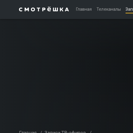
Главная
Телеканалы
Зап
Главная
/
Записи ТВ-эфиров
/