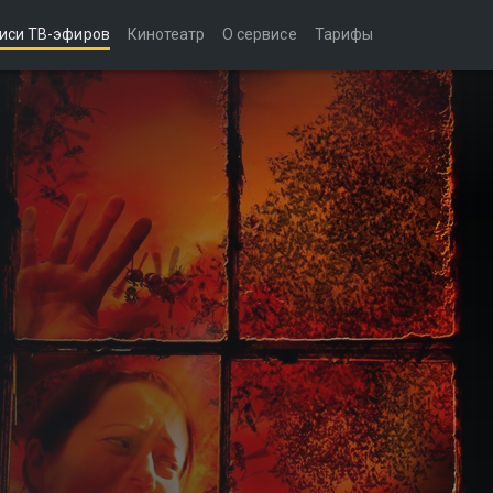
иси ТВ-эфиров
Кинотеатр
О сервисе
Тарифы