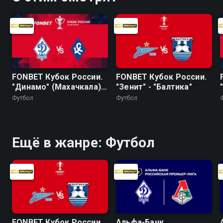
FONBET Кубок России.
FONBET Кубок России.
"Динамо" (Махачкала) -
"Зенит" - "Балтика"
"Крылья Советов"
Футбол
Футбол
Ещё в жанре: Футбол
FONBET Кубок России.
Альфа-Банк