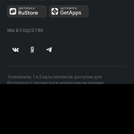
МЫ В СОЦСЕТЯХ
Телеканалы 1 и 2 мультиплексов доступны для
бесплатного просмотра в непрерывном режиме,
круглосуточно.
© 2014 — 2026, ООО «ЛайфСтрим», 109240, г. Москва,
ул. Николоямская, д. 13, стр. 2, этаж 2, ИНН 7710918800
Поддержка: help@smotreshka.tv
UUID: 318de9cb-0989-4bb0-a31b-256b3198b347
v3.10.4
|
SSR