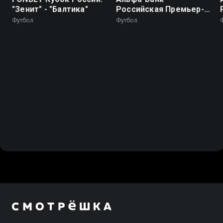
"Зенит" - "Балтика"
Российская Премьер-
Лига. Тур 2. "Динамо"
Футбол
Футбол
(Махачкала) -
"Локомотив"