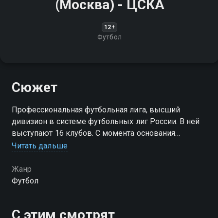
(Москва) - ЦСКА
12+
Футбол
Сюжет
Профессиональная футбольная лига, высший
дивизион в системе футбольных лиг России. В ней
выступают 16 клубов. С момента основания
называлась "Российская футбольная премьер—лига"
Читать дальше
(РФПЛ)
Жанр
Футбол
С этим смотрят