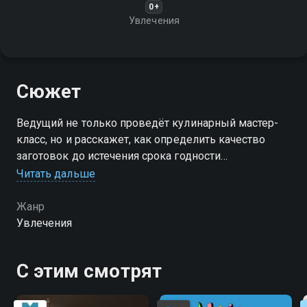
0+
Увлечения
Сюжет
Ведущий не только проведёт кулинарный мастер-
класс, но и расскажет, как определить качество
заготовок до истечения срока годности
Читать дальше
Посмотреть онлайн 1 сезон сериала Закатки сладки
вы можете совершенно бесплатно в хорошем HD
Жанр
качестве на Смотрёшке
Увлечения
С этим смотрят