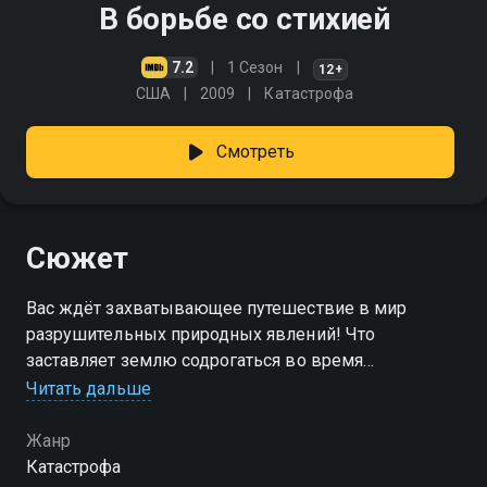
В борьбе со стихией
7.2
1 Сезон
12+
США
2009
Катастрофа
Смотреть
Сюжет
Вас ждёт захватывающее путешествие в мир
разрушительных природных явлений! Что
заставляет землю содрогаться во время
землетрясений? Почему наводнения становятся
Читать дальше
катастрофическими всего за считанные минуты?
Как формируются смерчи и тайфуны?
Жанр
Катастрофа