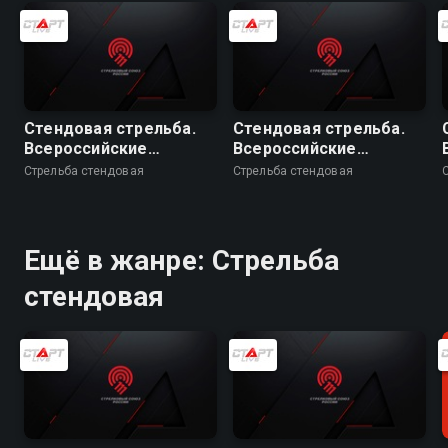
Стендовая стрельба.
Стендовая стрельба.
Всероссийские
Всероссийские
соревнования. Скит.
соревнования. Скит.
Стрельба стендовая
Стрельба стендовая
Командные
Командные
соревнования.
соревнования. Юниоры
Юниорки
Ещё в жанре: Стрельба
стендовая