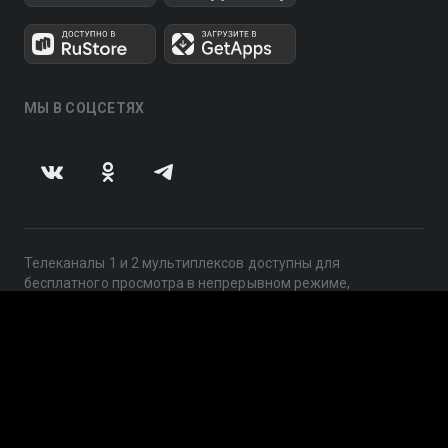
МЫ В СОЦСЕТЯХ
Телеканалы 1 и 2 мультиплексов доступны для
бесплатного просмотра в непрерывном режиме,
круглосуточно.
© 2014 — 2026, ООО «ЛайфСтрим», 109240, г. Москва,
ул. Николоямская, д. 13, стр. 2, этаж 2, ИНН 7710918800
Поддержка: help@smotreshka.tv
UUID: 1bc852e8-4fe0-42d5-8d7e-f1489d14c4dd
v3.10.4
|
SSR