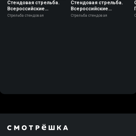
Стендовая стрельба.
Стендовая стрельба.
Всероссийские
Всероссийские
соревнования. Трап.
соревнования. Скит.
Стрельба стендовая
Стрельба стендовая
Пара смешанная
Командные
соревнования.
Юниорки