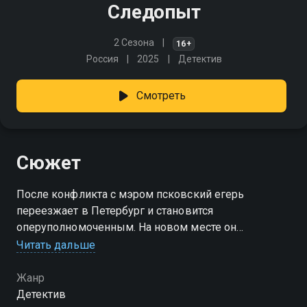
Следопыт
2 Сезона
16+
Россия
2025
Детектив
Смотреть
Сюжет
После конфликта с мэром псковский егерь
переезжает в Петербург и становится
оперуполномоченным. На новом месте он
раскрывает преступления вместе с корги по кличке
Читать дальше
Тюбик
Жанр
Детектив