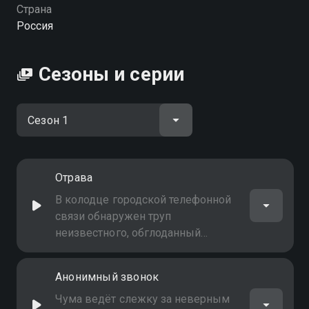
Страна
Россия
Сезоны и серии
Отрава
В колодце городской телефонной
связи обнаружен труп
неизвестного, обглоданный
крысами. Операм придётся
постараться, чтобы опознать его.
Анонимный звонок
Макс находит следы волочения
тела
Чума ведёт слежку за неверным