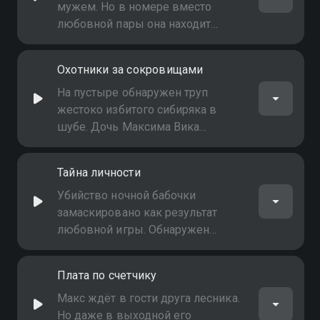
мужем. Но в номере вместо
любовной пары она находит
убитую девушку. При выезде на
место преступления оперативники
Охотники за сокровищами
труп не обнаруживают
На пустыре обнаружен труп
жестоко избитого сибиряка в
шубе. Дочь Максима Вика
выкладывает ролик, что в финале
квеста нашла под забором
Тайна личности
коробочку со стекляшками. По
улице за Викой следует машина с
Убийство ночной бабочки
опасными головорезами
замаскировано как результат
любовной игры. Обнаружен
повесившимся в собственной
квартире бывший уголовник.
Плата по счетчику
Макс находит связь между
жертвами и загадочным убийцей
Макс ждёт в гости друга лесника.
Но даже в выходной его