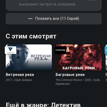
вызывают на труп в соседнем
дворе. Вместе с Онегиным они
обнаруживают убитым… друга
Показать все (11 Серий)
Макса
С этим смотрят
Ветреная река
Багровые реки
2017, США, Боевик
The Crimson Rivers • 2000, США,
Криминал
Ещё в жанре: Детектив