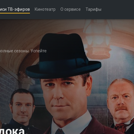
иси ТВ-эфиров
Кинотеатр
О сервисе
Тарифы
полные сезоны. Успейте
дока