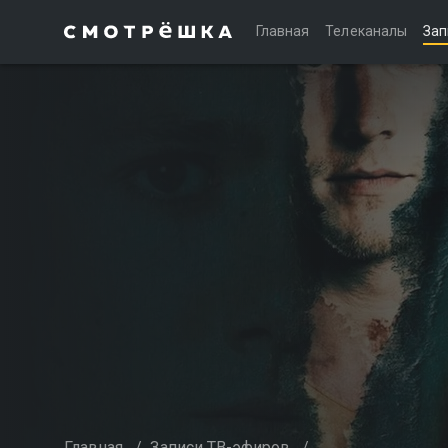
Главная
Телеканалы
Зап
Главная
/
Записи ТВ-эфиров
/