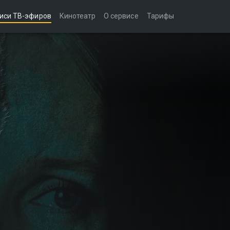
иси ТВ-эфиров
Кинотеатр
О сервисе
Тарифы