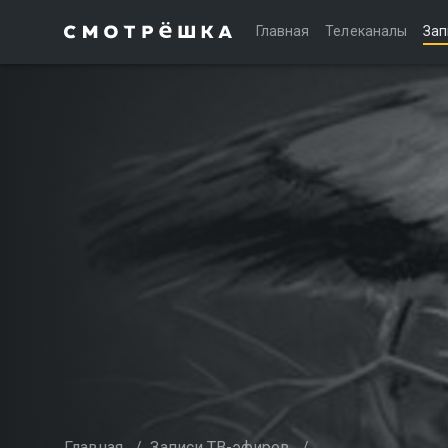
Главная
Телеканалы
Зап
Главная
/
Записи ТВ-эфиров
/