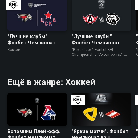
"Лучшие клубы".
"Лучшие клубы".
Фонбет Чемпионат
Фонбет Чемпионат
КХЛ. "Авангард" - ЦСКА
КХЛ. "Автомобилист" -
Хоккей
"Best Clubs". Fonbet KHL
"
"Трактор"
Championship. "Avtomobilist" -
"Traktor" • Хоккей
(
Ещё в жанре: Хоккей
Вспомним Плей-офф.
"Яркие матчи". Фонбет
Фонбет Чемпионат
Чемпионат КХЛ.