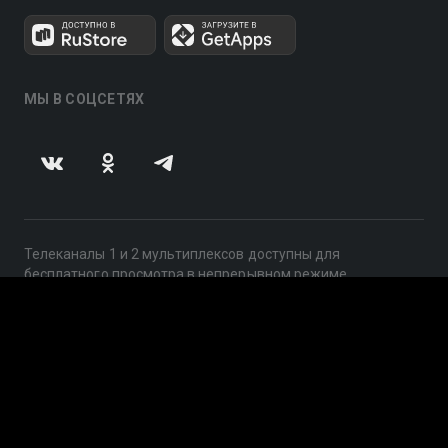
МЫ В СОЦСЕТЯХ
Телеканалы 1 и 2 мультиплексов доступны для
бесплатного просмотра в непрерывном режиме,
круглосуточно.
© 2014 — 2026, ООО «ЛайфСтрим», 109240, г. Москва,
ул. Николоямская, д. 13, стр. 2, этаж 2, ИНН 7710918800
Поддержка: help@smotreshka.tv
UUID: 66e33c17-8fb9-4c3a-837a-26088abbba02
v3.10.4
|
SSR