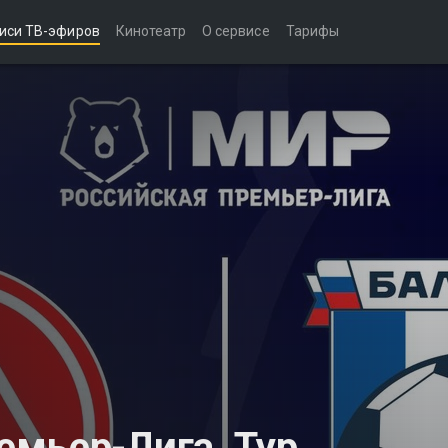
иси ТВ-эфиров
Кинотеатр
О сервисе
Тарифы
мьер-Лига. Тур