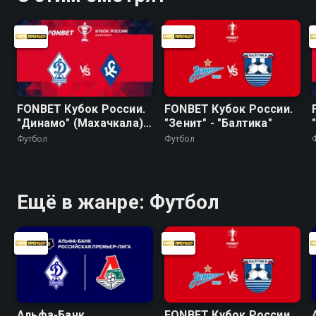
FONBET Кубок России.
FONBET Кубок России.
"Динамо" (Махачкала) -
"Зенит" - "Балтика"
"Крылья Советов"
Футбол
Футбол
Ещё в жанре: Футбол
Альфа-Банк
FONBET Кубок России.