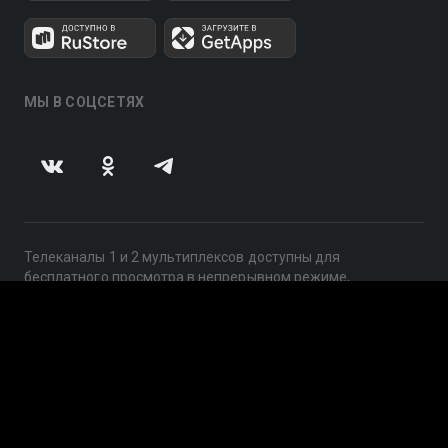
МЫ В СОЦСЕТЯХ
Телеканалы 1 и 2 мультиплексов доступны для
бесплатного просмотра в непрерывном режиме,
круглосуточно.
© 2014 — 2026, ООО «ЛайфСтрим», 109240, г. Москва,
ул. Николоямская, д. 13, стр. 2, этаж 2, ИНН 7710918800
Поддержка: help@smotreshka.tv
UUID: c99a42ca-24ec-411a-a5e8-f308bc43b91b
v3.10.4
|
SSR