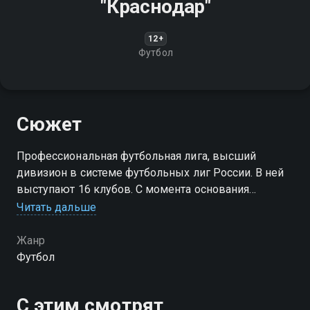
"Краснодар"
12+
Футбол
Сюжет
Профессиональная футбольная лига, высший
дивизион в системе футбольных лиг России. В ней
выступают 16 клубов. С момента основания
называлась "Российская футбольная премьер—лига"
Читать дальше
(РФПЛ)
Жанр
Футбол
С этим смотрят