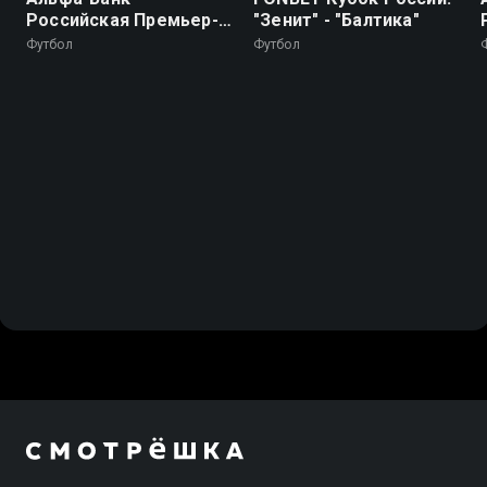
Российская Премьер-
"Зенит" - "Балтика"
Лига. Тур 2. "Динамо"
Футбол
Футбол
(Махачкала) -
"Локомотив"