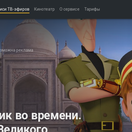
иси ТВ-эфиров
Кинотеатр
О сервисе
Тарифы
возможна реклама
ик во времени.
Великого