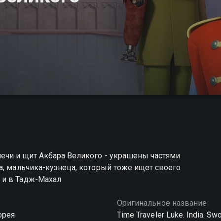
ечи и щит Акбара Великого - украшены частями
а, мальчика-кузнеца, который тоже ищет своего
 и в Тадж-Махал
Оригинальное название
орея
Time Traveler Luke. India. Sw