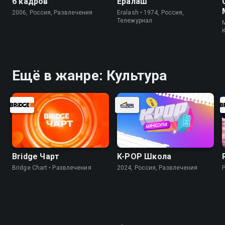
6 кадров
Ералаш
2006, Россия, Развлечения
Eralash • 1974, Россия,
Тележурнал
M
Ещё в жанре: Культура
Bridge Чарт
K-PОР Школа
Bridge Chart • Развлечения
2024, Россия, Развлечения